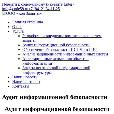
Перейти к содержимому (нажмите Enter)
info@code58.ru
+7 (8412) 24-11-25
ООО «Код Защиты»
Гарантия безопасности
Главная страница
О нас
Услуги
Разработка и внедрение комплексных систем
защиты
Аудит информационной безопасности
Обеспечение безопасности ИСПДн и ГИС
Анализ защищенности информационных систем
Аттестационные испытания объектов
информатизации
Защита критической информационной
инфраструктуры
Наши новости
Наши партнеры
Контакты
Аудит информационной безопасности
Аудит информационной безопасности